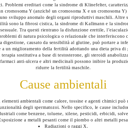
. Problemi ereditari come la sindrome di Klinefelter, caratteriz
n cromosoma Y (anziché un cromosoma X e un cromosoma Y) in
uno sviluppo anomalo degli organi riproduttivi maschili. Altre 
tilità sono la fibrosi cistica, la sindrome di Kallmann e la sindr
sessuale. Tra questi rientrano la disfunzione erettile, l’eiaculaz
 problemi di natura psicologica o relazionale che interferiscono c
 digestione, causato da sensibilità al glutine, può portare a infe
e a un miglioramento della fertilità adottando una dieta priva di 
terapia sostitutiva a base di testosterone, gli steroidi anabolizz
i farmaci anti-ulcera e altri medicinali possono inibire la produz
ridurre la fertilità maschile.
Cause ambientali
 elementi ambientali come calore, tossine e agenti chimici può 
funzionalità degli spermatozoi. Nello specifico, le cause includo
ustriali come benzene, toluene, xilene, pesticidi, erbicidi, solve
Esposizione a metalli pesanti come il piombo o altri metalli pesa
Radiazioni o raggi X.