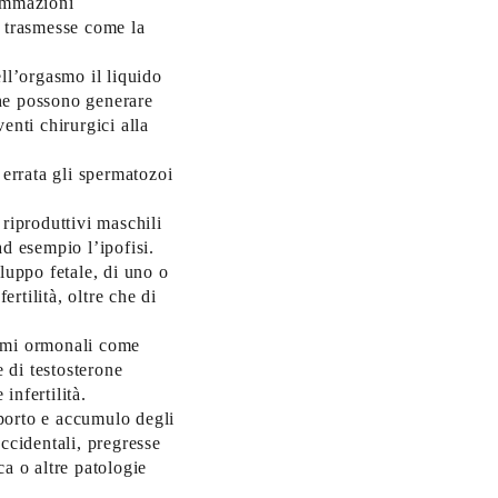
iammazioni
te trasmesse come la
ll’orgasmo il liquido
che possono generare
venti chirurgici alla
 errata gli spermatozoi
 riproduttivi maschili
d esempio l’ipofisi.
luppo fetale, di uno o
ertilità, oltre che di
temi ormonali come
e di testosterone
infertilità.
sporto e accumulo degli
ccidentali, pregresse
a o altre patologie