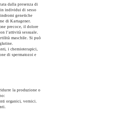
zata dalla presenza di
 individui di sesso
sindromi genetiche
ome di Kartagener.
ione precoce, il dolore
on l’attività sessuale.
rtilità maschile. Si può
glutine.
anti, i chemioterapici,
ione di spermatozoi e
ridurre la produzione o
no:
nti organici, vernici.
nti.