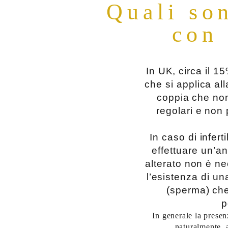
Quali son
con 
In UK, circa il 15
che si applica all
coppia che non
regolari e non 
In caso di infert
effettuare un’
alterato non è ne
l’esistenza di un
(sperma) che 
p
In generale la prese
naturalmente, 