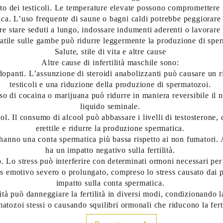
o dei testicoli. Le temperature elevate possono compromettere 
ica. L’uso frequente di saune o bagni caldi potrebbe peggiorar
re stare seduti a lungo, indossare indumenti aderenti o lavorare
tatile sulle gambe può ridurre leggermente la produzione di spe
Salute, stile di vita e altre cause
Altre cause di infertilità maschile sono:
dopanti. L’assunzione di steroidi anabolizzanti può causare un 
testicoli e una riduzione della produzione di spermatozoi.
o di cocaina o marijuana può ridurre in maniera reversibile il n
liquido seminale.
l. Il consumo di alcool può abbassare i livelli di testosterone,
erettile e ridurre la produzione spermatica.
 hanno una conta spermatica più bassa rispetto ai non fumatori.
ha un impatto negativo sulla fertilità.
. Lo stress può interferire con determinati ormoni necessari per
s emotivo severo o prolungato, compreso lo stress causato dai pr
impatto sulla conta spermatica.
ità può danneggiare la fertilità in diversi modi, condizionando 
atozoi stessi o causando squilibri ormonali che riducono la ferti