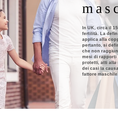
mas
In UK, circa il 
fertilità. La defin
applica alla cop
pertanto, si def
che non raggiun
mesi di rapporti
protetti, atti all
dei casi la causa
fattore maschile