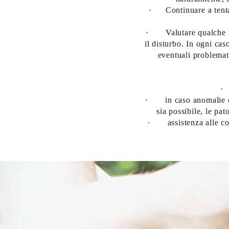
·
Continuare a tent
· Valutare qualche for
il disturbo. In ogni cas
eventuali problemati
· 
· in caso anomalie del
sia possibile, le pa
· assistenza alle copp