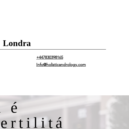
 | Londra
+447830398165
Info@holisticandrology.com
a é
fertilitá