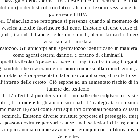
l passaggio dello sperma. Tra queste infezioni rientrano le inf
didimiti) o dei testicoli (orchiti) e alcune infezioni sessualmen
gonorrea e l’HIV.
ri. L’eiaculazione retrograda si presenza quando al momento de
a vescica anziché fuoriuscire dal pene. Esistono diverse cause 
rada, tra cui il diabete, le lesioni spinali, alcuni farmaci e inter
vescica o alla prostata.
matozoo. Gli anticorpi anti-spermatozoo identificano in maniera
come agenti esterni dannosi e tentano di eliminarli.
 quelli testicolari) possono avere un impatto diretto sugli organi
hiandole che rilasciano gli ormoni connessi alla riproduzione, a
 problema è rappresentato dalla mancata discesa, durante lo svi
all’interno dello scroto. Ciò espone ad un aumentato rischio di inf
tumore del testicolo
ali. L’infertilità può derivare da anomalie che colpiscono i sis
ofisi, la tiroide e le ghiandole surrenali. L’inadeguata secrezion
mo maschile) così come altri squilibri ormonali possono causare 
 seminali. Esistono diverse strutture preposte al passaggio, tra
i possono ostruire per varie cause, incluse lesioni chirurgiche a
 sviluppo anomalo come avviene per esempio con la fibrosi cistic
genetiche.