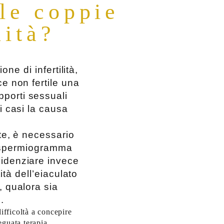
 le coppie
lità?
one di infertilità,
ce non fertile una
porti sessuali
ei casi la causa
nte, è necessario
o spermiogramma
videnziare invece
ità dell’eiaculato
, qualora sia
.
ifficoltà a concepire
guata terapia.