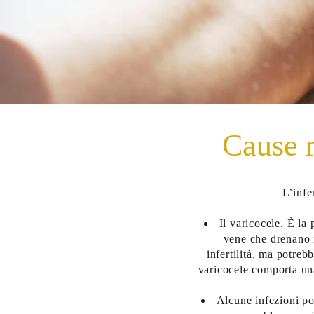
Cause m
L’infe
Il varicocele. È la 
vene che drenano i
infertilità, ma potreb
varicocele comporta una
Alcune infezioni po