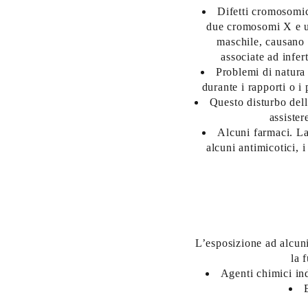
Difetti cromosomici
due cromosomi X e u
maschile, causano 
associate ad infer
Problemi di natura 
durante i rapporti o i
Questo disturbo della
assister
Alcuni farmaci. La 
alcuni antimicotici, 
L’esposizione ad alcuni
la 
Agenti chimici ind