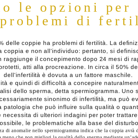
o le opzioni per
problemi di ferti
% delle coppie ha problemi di fertilità. La definizi
a coppia e non all’individuo: pertanto, si definis
 raggiunge il concepimento dopo 24 mesi di rap
protetti, atti alla procreazione. In circa il 50% d
dell’infertilità è dovuta a un fattore maschile.
ilità e quindi di difficoltà a concepire naturalme
analisi dello sperma, detta spermiogramma. Un
cessariamente sinonimo di infertilità, ma può e
a patologia che può influire sulla qualità o quant
necessita di ulteriori indagini per poter trattare
ossibile, le problematiche alla base del disturbo
nza di anomalie nello spermiogramma indica che la coppia avrà d
a meno che non migliori la qualità dello sperma mediante un’ade