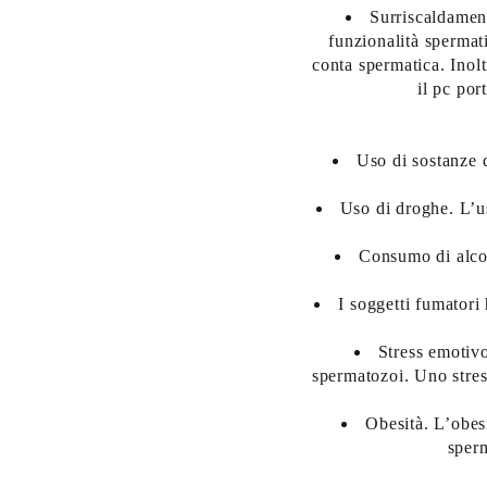
Surriscaldament
funzionalità spermat
conta spermatica. Inolt
il pc por
Uso di sostanze 
Uso di droghe. L’us
Consumo di alcoo
I soggetti fumatori
Stress emotivo
spermatozoi. Uno stres
Obesità. L’obes
sperm