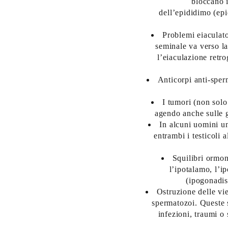
bloccano i
dell’epididimo (epi
Problemi eiaculato
seminale va verso l
l’eiaculazione retrog
Anticorpi anti-sper
I tumori (non solo
agendo anche sulle g
In alcuni uomini un
entrambi i testicoli 
Squilibri ormon
l’ipotalamo, l’ip
(ipogonadis
Ostruzione delle vie
spermatozoi. Queste s
infezioni, traumi o