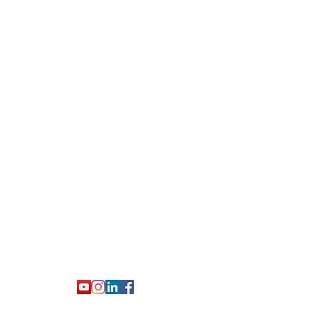
Prof. Fabio Castiglione
Urologo e Andrologo Italiano a
Londra
Consulti in italiano e inglese
Salute sessuale maschile, infertilità,
Peyronie, dolore pelvico