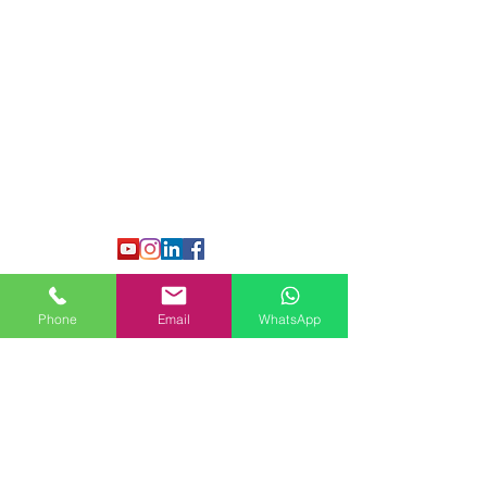
Link rapidi
https://urologistandandrologistlond
on.com/
https://www.londonmalepelvicpai
n.
com/
https://www.p-shotlondon.com/
Phone
Email
WhatsApp
Cliniche
9 Harley Street, London, W1G
9QY.
Lips Clinic Battersea Power Station,
London SW11 8DD